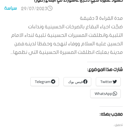
حشود غفيرة تحيي ذكرى عاشوراء في البقاع(صور)
سياسة
29/07/2023
مدة القراءة
3
دقيقة
ضجّت احياء البقاع بالصرخات الحسينية ونداءات
التلبية،وانطلقت المسيرات الحسينية تلبية لنداء الامام
الحسين عليه السلام ووفاء لنهجه وحفظا لدينه.فمن
مدينة بعلبك انطلقت المسيرة الحسينية التي نظمها...
شارك هذا الموضوع:
Twitter
فيس بوك
Telegram
WhatsApp
معجب بهذه:
تحميل...