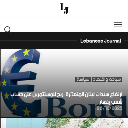
Ski
t
conten
Lebanese Journal
سياحة واقتصاد
سياسة
ارتفاع سندات لبنان المتعثّرة: ربح للمستثمرين على حساب
شعب ينهار
26/10/2025