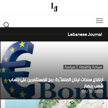
Ski
t
conten
Lebanese Journal
سياحة واقتصاد
سياسة
ارتفاع سندات لبنان المتعثّرة: ربح للمستثمرين على حساب
شعب ينهار
26/10/2025