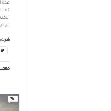
مدة ال
تعد ا
الاقت
الولاي
شارك ه
r
معجب 
0