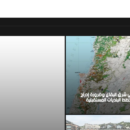
موقع اخباري لبناني مست
ي شرق البقاع وضرورة إدراج
ط البلديات المستقبلية