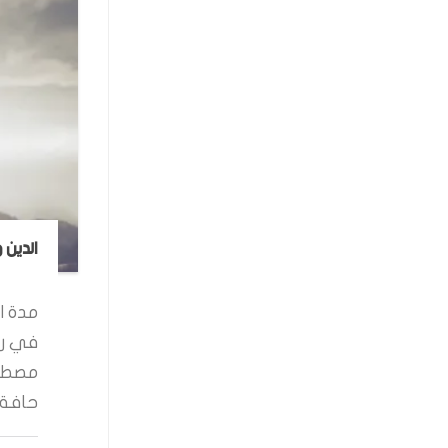
الدين 
مدة ال
في رو
مصطفى
حافة ا