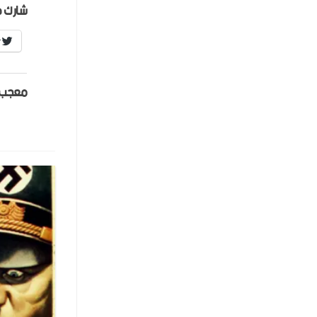
شارك ه
r
معجب 