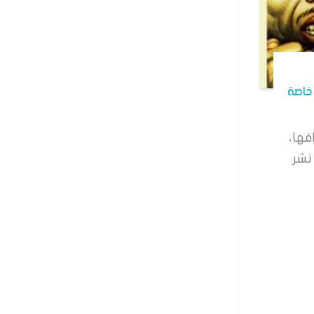
خاصة
فها،
نشر