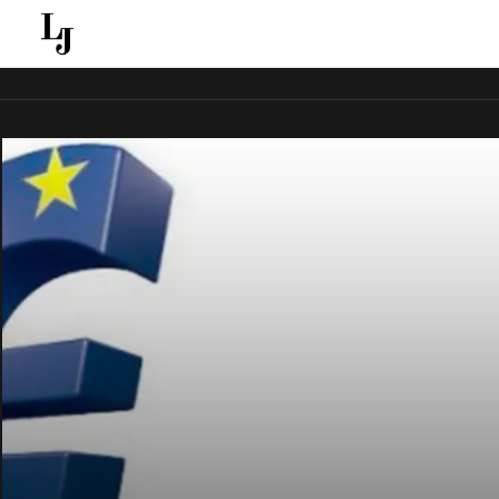
قل ينقل الاخبار الغائبة عن الاعلام الجماهيري