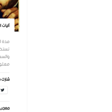
آليات 
مدة ال
تستخد
والسع
معلوم
شارك ه
r
معجب 