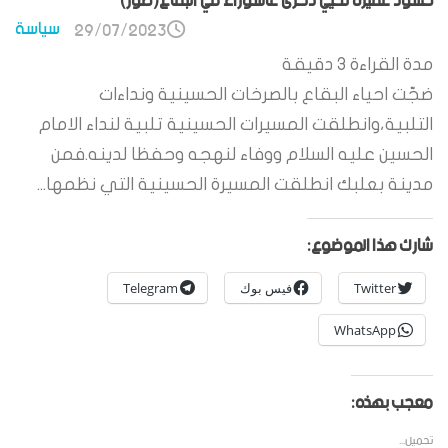
حشود غفيرة تحيي ذكرى عاشوراء في البقاع(صور)
سياسة
29/07/2023
مدة القراءة
3
دقيقة
ضجّت احياء البقاع بالصرخات الحسينية ونداءات
التلبية،وانطلقت المسيرات الحسينية تلبية لنداء الامام
الحسين عليه السلام ووفاء لنهجه وحفظا لدينه.فمن
مدينة بعلبك انطلقت المسيرة الحسينية التي نظمها...
شارك هذا الموضوع:
Twitter
فيس بوك
Telegram
WhatsApp
معجب بهذه:
تحميل...