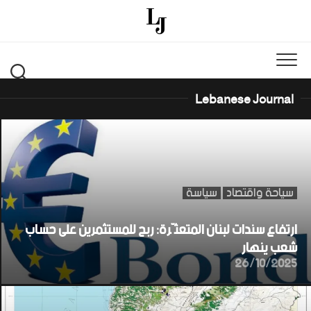
Ski
t
conten
Lebanese Journal
سياحة واقتصاد
سياسة
ارتفاع سندات لبنان المتعثّرة: ربح للمستثمرين على حساب
شعب ينهار
26/10/2025