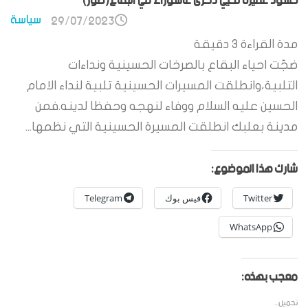
حشود غفيرة تحيي ذكرى عاشوراء في البقاع(صور)
سياسة
29/07/2023
مدة القراءة
3
دقيقة
ضجّت احياء البقاع بالصرخات الحسينية ونداءات
التلبية،وانطلقت المسيرات الحسينية تلبية لنداء الامام
الحسين عليه السلام ووفاء لنهجه وحفظا لدينه.فمن
مدينة بعلبك انطلقت المسيرة الحسينية التي نظمها...
شارك هذا الموضوع:
Twitter
فيس بوك
Telegram
WhatsApp
معجب بهذه:
تحميل...