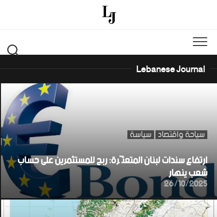
Ski
t
conten
Lebanese Journal
سياحة واقتصاد
سياسة
ارتفاع سندات لبنان المتعثّرة: ربح للمستثمرين على حساب
شعب ينهار
26/10/2025