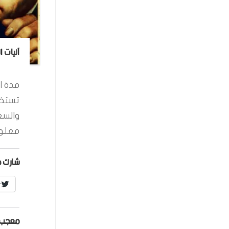
آليات 
مدة ال
تستخد
والسع
معلوم
شارك ه
r
معجب 