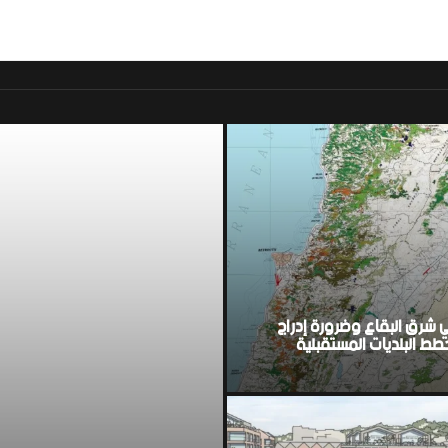
موقع اخباري لبناني مست
ي شرق البقاع وضرورة إدراج
ط البلديات المستقبلية