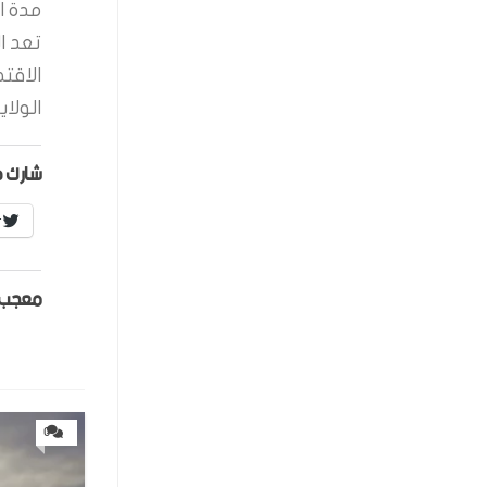
مدة ال
تعد ا
الاقت
الولاي
شارك ه
r
معجب 
0