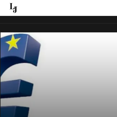
قل ينقل الاخبار الغائبة عن الاعلام الجماهيري