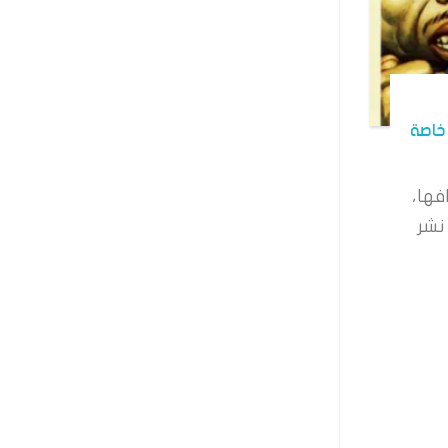
خاصة
فها،
نشر