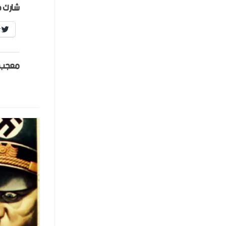
شارك ه
r
معجب 