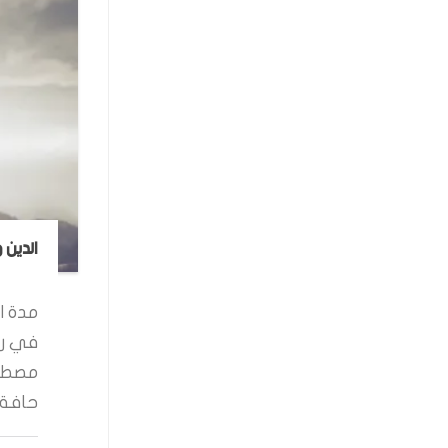
الدين 
مدة ال
في رو
مصطفى
حافة ا