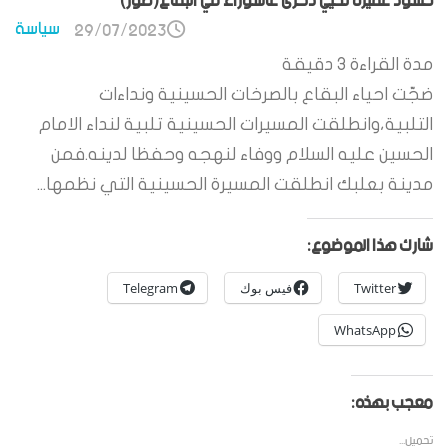
حشود غفيرة تحيي ذكرى عاشوراء في البقاع(صور)
سياسة
29/07/2023
مدة القراءة
3
دقيقة
ضجّت احياء البقاع بالصرخات الحسينية ونداءات
التلبية،وانطلقت المسيرات الحسينية تلبية لنداء الامام
الحسين عليه السلام ووفاء لنهجه وحفظا لدينه.فمن
مدينة بعلبك انطلقت المسيرة الحسينية التي نظمها...
شارك هذا الموضوع:
Twitter
فيس بوك
Telegram
WhatsApp
معجب بهذه:
تحميل...