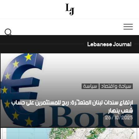
Ski
t
conten
Lebanese Journal
سياحة واقتصاد
سياسة
ارتفاع سندات لبنان المتعثّرة: ربح للمستثمرين على حساب
شعب ينهار
26/10/2025