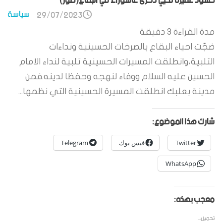
حشود غفيرة تحيي ذكرى عاشوراء في البقاع(صور)
سياسة
29/07/2023
مدة القراءة
3
دقيقة
ضجّت احياء البقاع بالصرخات الحسينية ونداءات
التلبية،وانطلقت المسيرات الحسينية تلبية لنداء الامام
الحسين عليه السلام ووفاء لنهجه وحفظا لدينه.فمن
مدينة بعلبك انطلقت المسيرة الحسينية التي نظمها...
شارك هذا الموضوع:
Twitter
فيس بوك
Telegram
WhatsApp
معجب بهذه:
تحميل...