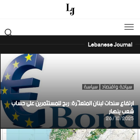
Ski
t
conten
Lebanese Journal
سياحة واقتصاد
سياسة
ارتفاع سندات لبنان المتعثّرة: ربح للمستثمرين على حساب
شعب ينهار
26/10/2025