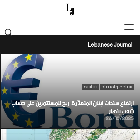
Ski
t
conten
Lebanese Journal
سياحة واقتصاد
سياسة
ارتفاع سندات لبنان المتعثّرة: ربح للمستثمرين على حساب
شعب ينهار
26/10/2025