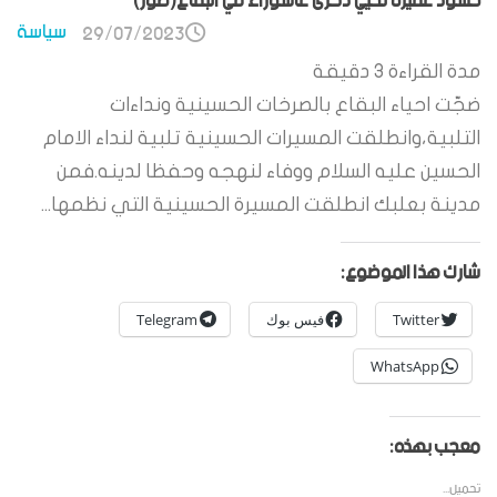
حشود غفيرة تحيي ذكرى عاشوراء في البقاع(صور)
سياسة
29/07/2023
مدة القراءة
3
دقيقة
ضجّت احياء البقاع بالصرخات الحسينية ونداءات
التلبية،وانطلقت المسيرات الحسينية تلبية لنداء الامام
الحسين عليه السلام ووفاء لنهجه وحفظا لدينه.فمن
مدينة بعلبك انطلقت المسيرة الحسينية التي نظمها...
شارك هذا الموضوع:
Twitter
فيس بوك
Telegram
WhatsApp
معجب بهذه:
تحميل...