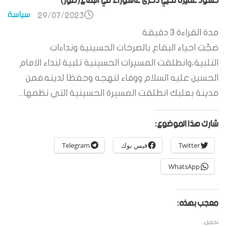
حشود غفيرة تحيي ذكرى عاشوراء في البقاع(صور)
سياسة
29/07/2023
مدة القراءة
3
دقيقة
ضجّت احياء البقاع بالصرخات الحسينية ونداءات
التلبية،وانطلقت المسيرات الحسينية تلبية لنداء الامام
الحسين عليه السلام ووفاء لنهجه وحفظا لدينه.فمن
مدينة بعلبك انطلقت المسيرة الحسينية التي نظمها...
شارك هذا الموضوع:
Twitter
فيس بوك
Telegram
WhatsApp
معجب بهذه:
تحميل...