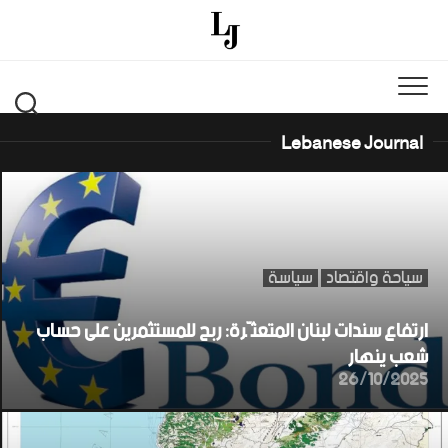
Ski
t
conten
Lebanese Journal
سياحة واقتصاد
سياسة
ارتفاع سندات لبنان المتعثّرة: ربح للمستثمرين على حساب
شعب ينهار
26/10/2025