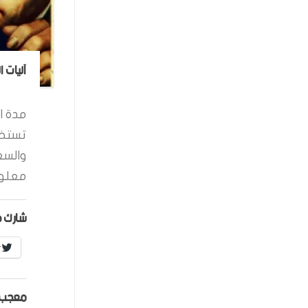
آليات 
مدة ال
تستخد
والسع
معلوم
شارك ه
r
معجب 