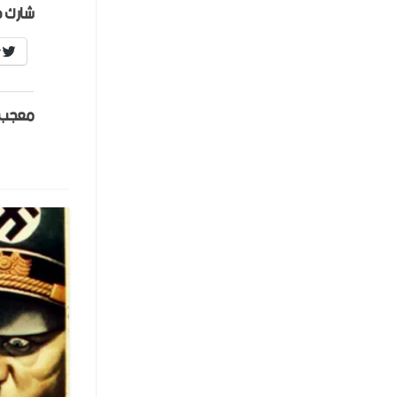
شارك ه
r
معجب 