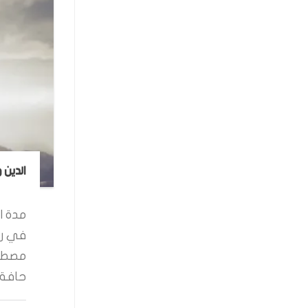
الدين 
مدة ال
في رو
مصطفى
حافة ا