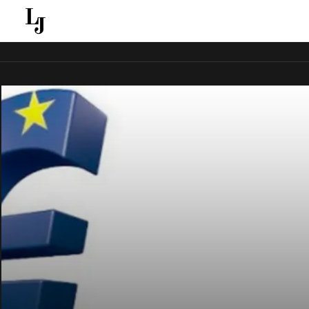
قل ينقل الاخبار الغائبة عن الاعلام الجماهيري