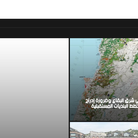
موقع اخباري لبناني مست
ي شرق البقاع وضرورة إدراج
ط البلديات المستقبلية