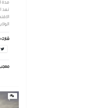
مدة ال
تعد ا
الاقت
الولاي
شارك ه
r
معجب 
0