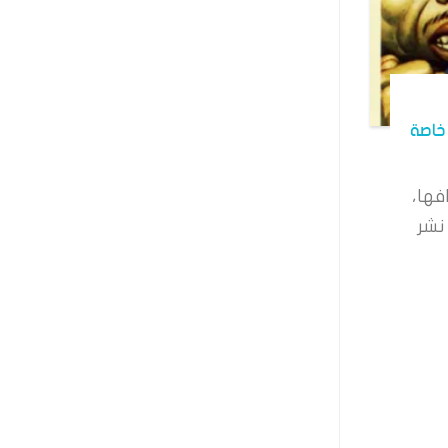
خاصة
فها،
نشر