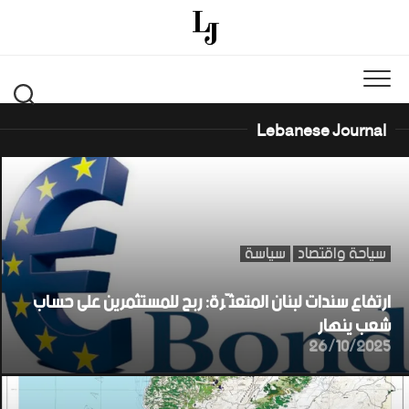
Ski
t
conten
Lebanese Journal
سياحة واقتصاد
سياسة
ارتفاع سندات لبنان المتعثّرة: ربح للمستثمرين على حساب
شعب ينهار
26/10/2025