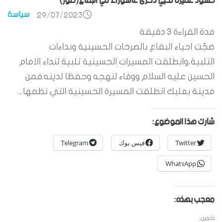
حشود غفيرة تحيي ذكرى عاشوراء في البقاع(صور)
سياسة
29/07/2023
مدة القراءة
3
دقيقة
ضجّت احياء البقاع بالصرخات الحسينية ونداءات
التلبية،وانطلقت المسيرات الحسينية تلبية لنداء الامام
الحسين عليه السلام ووفاء لنهجه وحفظا لدينه.فمن
مدينة بعلبك انطلقت المسيرة الحسينية التي نظمها...
شارك هذا الموضوع:
Twitter
فيس بوك
Telegram
WhatsApp
معجب بهذه:
تحميل...