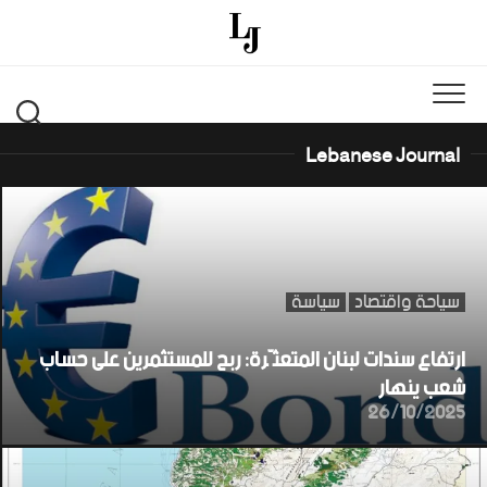
Ski
t
conten
Lebanese Journal
سياحة واقتصاد
سياسة
ارتفاع سندات لبنان المتعثّرة: ربح للمستثمرين على حساب
شعب ينهار
26/10/2025