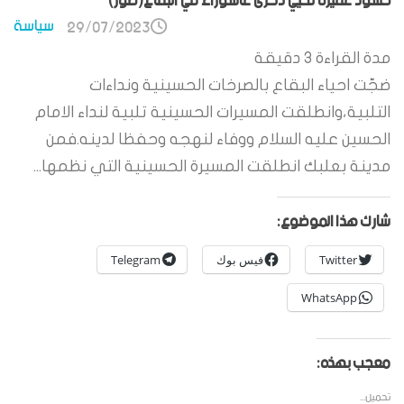
حشود غفيرة تحيي ذكرى عاشوراء في البقاع(صور)
سياسة
29/07/2023
مدة القراءة
3
دقيقة
ضجّت احياء البقاع بالصرخات الحسينية ونداءات
التلبية،وانطلقت المسيرات الحسينية تلبية لنداء الامام
الحسين عليه السلام ووفاء لنهجه وحفظا لدينه.فمن
مدينة بعلبك انطلقت المسيرة الحسينية التي نظمها...
شارك هذا الموضوع:
Twitter
فيس بوك
Telegram
WhatsApp
معجب بهذه:
تحميل...