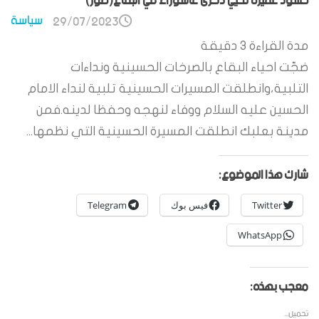
حشود غفيرة تحيي ذكرى عاشوراء في البقاع(صور)
سياسة
29/07/2023
مدة القراءة
3
دقيقة
ضجّت احياء البقاع بالصرخات الحسينية ونداءات
التلبية،وانطلقت المسيرات الحسينية تلبية لنداء الامام
الحسين عليه السلام ووفاء لنهجه وحفظا لدينه.فمن
مدينة بعلبك انطلقت المسيرة الحسينية التي نظمها...
شارك هذا الموضوع:
Twitter
فيس بوك
Telegram
WhatsApp
معجب بهذه:
تحميل...