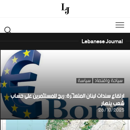
Ski
t
conten
Lebanese Journal
سياحة واقتصاد
سياسة
ارتفاع سندات لبنان المتعثّرة: ربح للمستثمرين على حساب
شعب ينهار
26/10/2025