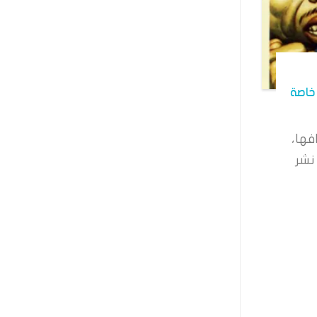
خاصة
فها،
نشر