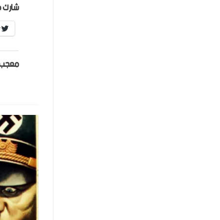
شارك ه
r
معجب 