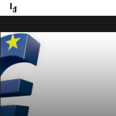
قل ينقل الاخبار الغائبة عن الاعلام الجماهيري