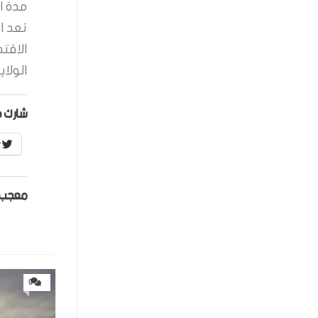
مدة ال
تعد ا
الاقت
الولاي
شارك ه
r
معجب 
0