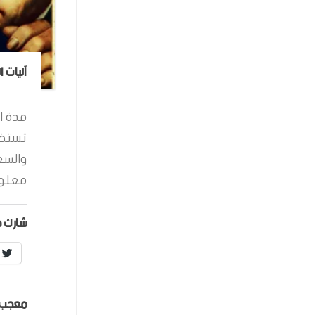
آليات 
مدة ال
تستخد
والسع
معلوم
شارك ه
r
معجب 