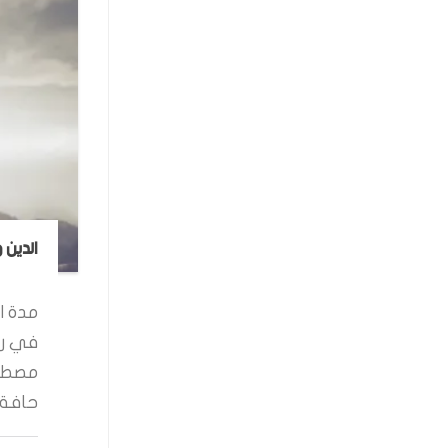
الدين 
مدة ال
في رو
مصطفى
حافة ا