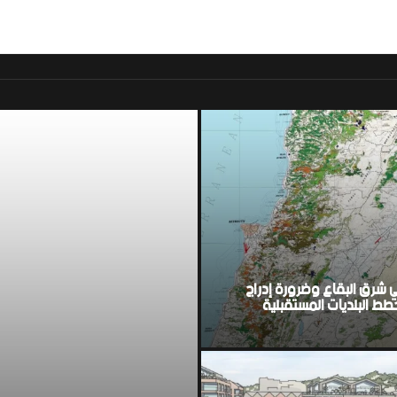
موقع اخباري لبناني مست
ي شرق البقاع وضرورة إدراج
ط البلديات المستقبلية