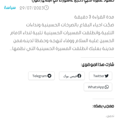
حشود غفيرة تحيي ذكرى عاشوراء في البقاع(صور)
سياسة
29/07/2023
مدة القراءة
3
دقيقة
ضجّت احياء البقاع بالصرخات الحسينية ونداءات
التلبية،وانطلقت المسيرات الحسينية تلبية لنداء الامام
الحسين عليه السلام ووفاء لنهجه وحفظا لدينه.فمن
مدينة بعلبك انطلقت المسيرة الحسينية التي نظمها...
شارك هذا الموضوع:
Twitter
فيس بوك
Telegram
WhatsApp
معجب بهذه:
تحميل...