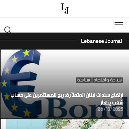
Ski
t
conten
Lebanese Journal
سياحة واقتصاد
سياسة
ارتفاع سندات لبنان المتعثّرة: ربح للمستثمرين على حساب
شعب ينهار
26/10/2025