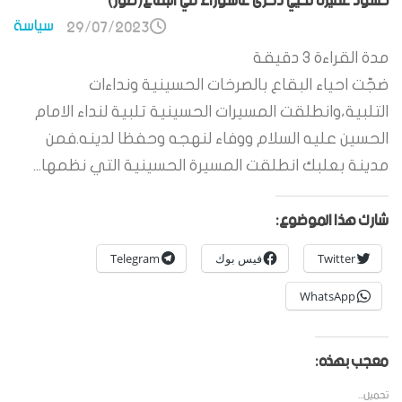
حشود غفيرة تحيي ذكرى عاشوراء في البقاع(صور)
سياسة
29/07/2023
مدة القراءة
3
دقيقة
ضجّت احياء البقاع بالصرخات الحسينية ونداءات
التلبية،وانطلقت المسيرات الحسينية تلبية لنداء الامام
الحسين عليه السلام ووفاء لنهجه وحفظا لدينه.فمن
مدينة بعلبك انطلقت المسيرة الحسينية التي نظمها...
شارك هذا الموضوع:
Twitter
فيس بوك
Telegram
WhatsApp
معجب بهذه:
تحميل...