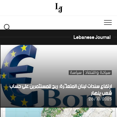
Ski
t
conten
Lebanese Journal
سياحة واقتصاد
سياسة
ارتفاع سندات لبنان المتعثّرة: ربح للمستثمرين على حساب
شعب ينهار
26/10/2025