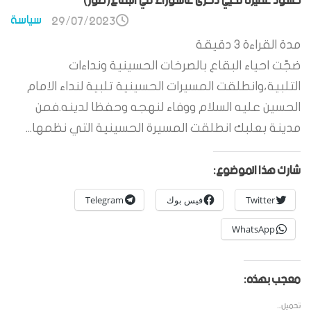
حشود غفيرة تحيي ذكرى عاشوراء في البقاع(صور)
سياسة
29/07/2023
مدة القراءة
3
دقيقة
ضجّت احياء البقاع بالصرخات الحسينية ونداءات
التلبية،وانطلقت المسيرات الحسينية تلبية لنداء الامام
الحسين عليه السلام ووفاء لنهجه وحفظا لدينه.فمن
مدينة بعلبك انطلقت المسيرة الحسينية التي نظمها...
شارك هذا الموضوع:
Twitter
فيس بوك
Telegram
WhatsApp
معجب بهذه:
تحميل...