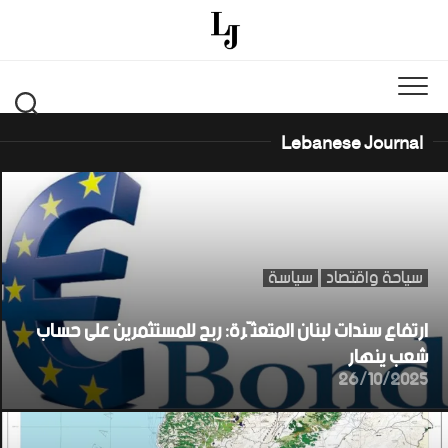
Ski
t
conten
Lebanese Journal
سياحة واقتصاد
سياسة
ارتفاع سندات لبنان المتعثّرة: ربح للمستثمرين على حساب
شعب ينهار
26/10/2025