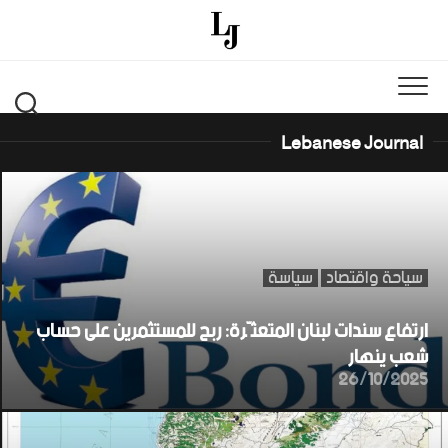
Ski
t
conten
Lebanese Journal
سياحة واقتصاد
سياسة
ارتفاع سندات لبنان المتعثّرة: ربح للمستثمرين على حساب
شعب ينهار
26/10/2025