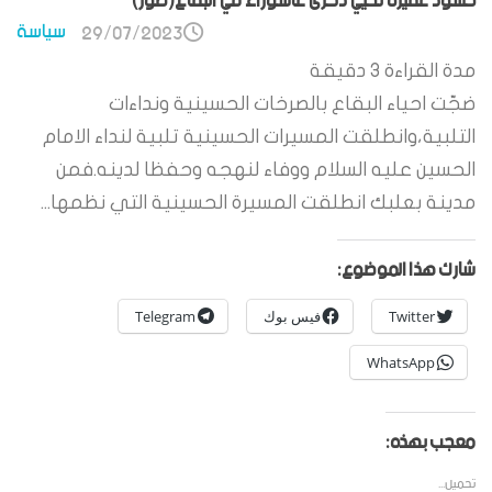
حشود غفيرة تحيي ذكرى عاشوراء في البقاع(صور)
سياسة
29/07/2023
مدة القراءة
3
دقيقة
ضجّت احياء البقاع بالصرخات الحسينية ونداءات
التلبية،وانطلقت المسيرات الحسينية تلبية لنداء الامام
الحسين عليه السلام ووفاء لنهجه وحفظا لدينه.فمن
مدينة بعلبك انطلقت المسيرة الحسينية التي نظمها...
شارك هذا الموضوع:
Twitter
فيس بوك
Telegram
WhatsApp
معجب بهذه:
تحميل...