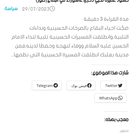
حشود غفيرة تحيي ذكرى عاشوراء في البقاع(صور)
سياسة
29/07/2023
مدة القراءة
3
دقيقة
ضجّت احياء البقاع بالصرخات الحسينية ونداءات
التلبية،وانطلقت المسيرات الحسينية تلبية لنداء الامام
الحسين عليه السلام ووفاء لنهجه وحفظا لدينه.فمن
مدينة بعلبك انطلقت المسيرة الحسينية التي نظمها...
شارك هذا الموضوع:
Twitter
فيس بوك
Telegram
WhatsApp
معجب بهذه:
تحميل...