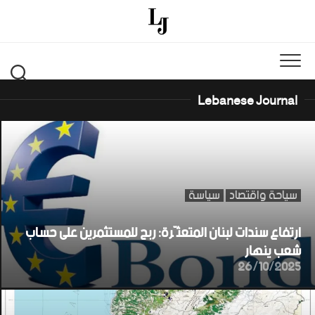
Ski
t
conten
Lebanese Journal
سياحة واقتصاد
سياسة
ارتفاع سندات لبنان المتعثّرة: ربح للمستثمرين على حساب
شعب ينهار
26/10/2025