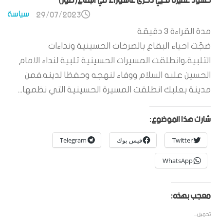
حشود غفيرة تحيي ذكرى عاشوراء في البقاع(صور)
سياسة
29/07/2023
مدة القراءة
3
دقيقة
ضجّت احياء البقاع بالصرخات الحسينية ونداءات
التلبية،وانطلقت المسيرات الحسينية تلبية لنداء الامام
الحسين عليه السلام ووفاء لنهجه وحفظا لدينه.فمن
مدينة بعلبك انطلقت المسيرة الحسينية التي نظمها...
شارك هذا الموضوع:
Twitter
فيس بوك
Telegram
WhatsApp
معجب بهذه:
تحميل...