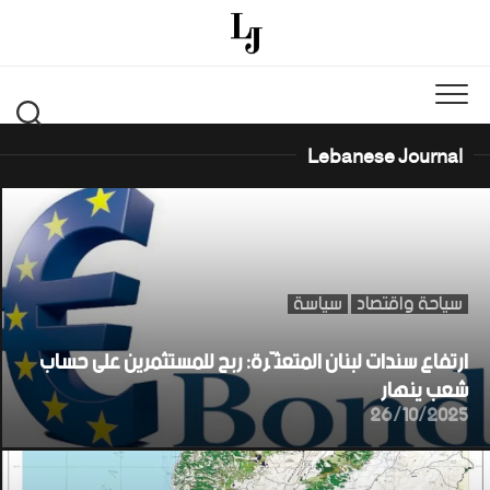
Ski
t
conten
Lebanese Journal
سياحة واقتصاد
سياسة
ارتفاع سندات لبنان المتعثّرة: ربح للمستثمرين على حساب
شعب ينهار
26/10/2025