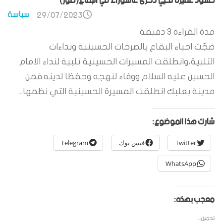
حشود غفيرة تحيي ذكرى عاشوراء في البقاع(صور)
سياسة
29/07/2023
مدة القراءة
3
دقيقة
ضجّت احياء البقاع بالصرخات الحسينية ونداءات
التلبية،وانطلقت المسيرات الحسينية تلبية لنداء الامام
الحسين عليه السلام ووفاء لنهجه وحفظا لدينه.فمن
مدينة بعلبك انطلقت المسيرة الحسينية التي نظمها...
شارك هذا الموضوع:
Twitter
فيس بوك
Telegram
WhatsApp
معجب بهذه:
تحميل...