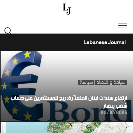
Ski
t
conten
Lebanese Journal
سياحة واقتصاد
سياسة
ارتفاع سندات لبنان المتعثّرة: ربح للمستثمرين على حساب
شعب ينهار
26/10/2025