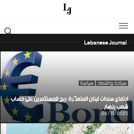
Ski
t
conten
Lebanese Journal
سياحة واقتصاد
سياسة
ارتفاع سندات لبنان المتعثّرة: ربح للمستثمرين على حساب
شعب ينهار
26/10/2025