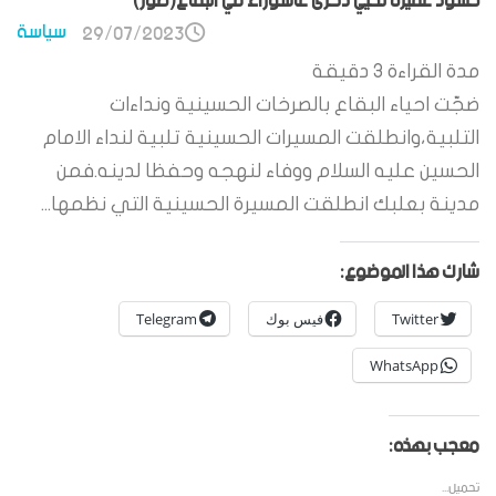
حشود غفيرة تحيي ذكرى عاشوراء في البقاع(صور)
سياسة
29/07/2023
مدة القراءة
3
دقيقة
ضجّت احياء البقاع بالصرخات الحسينية ونداءات
التلبية،وانطلقت المسيرات الحسينية تلبية لنداء الامام
الحسين عليه السلام ووفاء لنهجه وحفظا لدينه.فمن
مدينة بعلبك انطلقت المسيرة الحسينية التي نظمها...
شارك هذا الموضوع:
Twitter
فيس بوك
Telegram
WhatsApp
معجب بهذه:
تحميل...