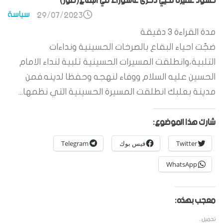
حشود غفيرة تحيي ذكرى عاشوراء في البقاع(صور)
سياسة
29/07/2023
مدة القراءة
3
دقيقة
ضجّت احياء البقاع بالصرخات الحسينية ونداءات
التلبية،وانطلقت المسيرات الحسينية تلبية لنداء الامام
الحسين عليه السلام ووفاء لنهجه وحفظا لدينه.فمن
مدينة بعلبك انطلقت المسيرة الحسينية التي نظمها...
شارك هذا الموضوع:
Twitter
فيس بوك
Telegram
WhatsApp
معجب بهذه:
تحميل...