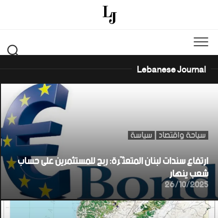
Ski
t
conten
Lebanese Journal
سياحة واقتصاد
سياسة
ارتفاع سندات لبنان المتعثّرة: ربح للمستثمرين على حساب
شعب ينهار
26/10/2025