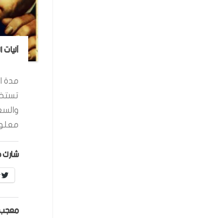
آليات 
مدة ال
تستخد
والسع
معلوم
شارك ه
r
معجب 