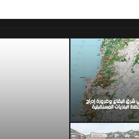
موقع اخباري لبناني مست
ي شرق البقاع وضرورة إدراج
ط البلديات المستقبلية