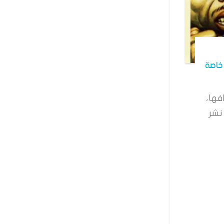
خاصة
فها،
نشر