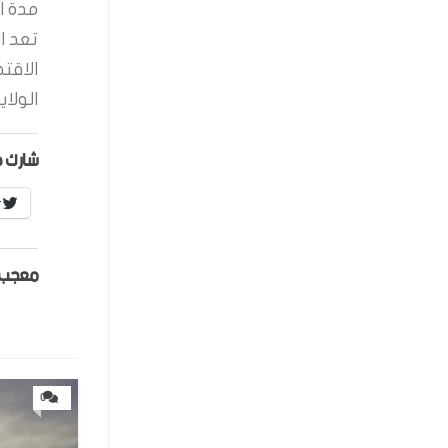
مدة ال
تعد ا
الاقت
الولاي
شارك ه
r
معجب 
0