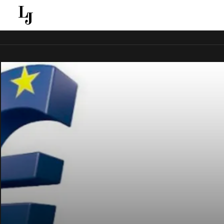
قل ينقل الاخبار الغائبة عن الاعلام الجماهيري