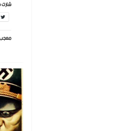
شارك ه
r
معجب 