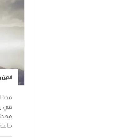
الدين 
مدة ال
في رو
مصطفى
حافة ا