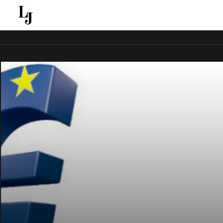
قل ينقل الاخبار الغائبة عن الاعلام الجماهيري