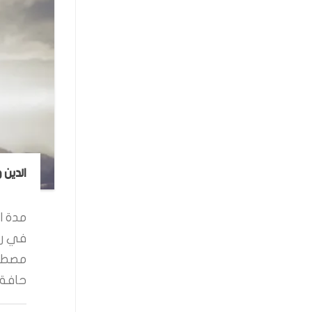
الدين 
مدة ال
في رو
مصطفى
حافة ا