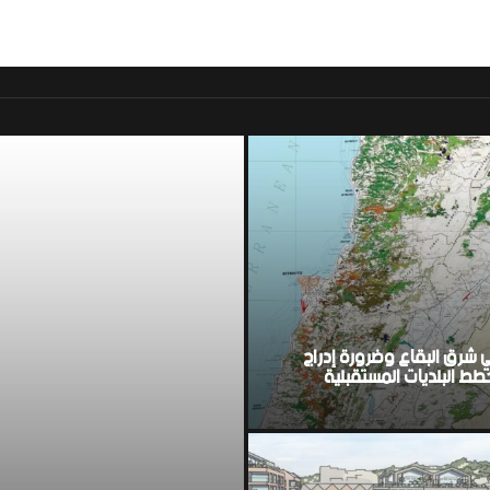
موقع اخباري لبناني مست
ي شرق البقاع وضرورة إدراج
ط البلديات المستقبلية