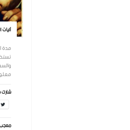
آليات 
مدة ال
تستخد
والسع
معلوم
شارك ه
r
معجب 