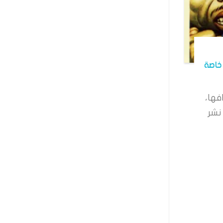
خاصة
فها،
نشر