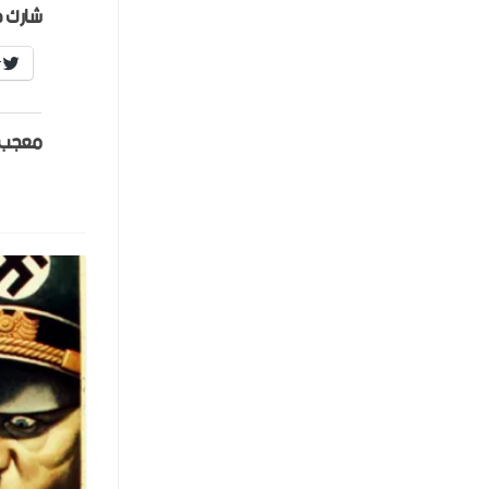
شارك ه
r
معجب 