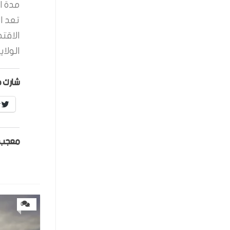
مدة ال
تعد ا
الاقت
الولاي
شارك ه
r
معجب 
0