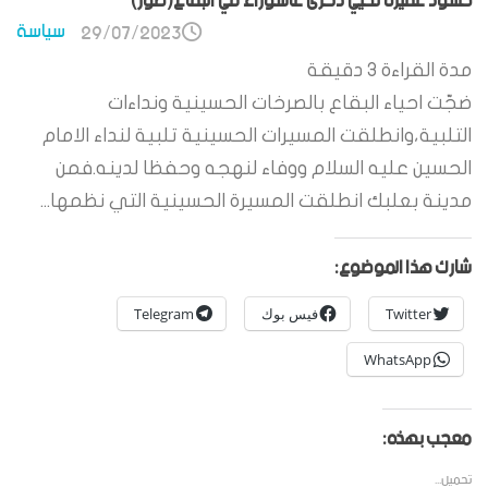
حشود غفيرة تحيي ذكرى عاشوراء في البقاع(صور)
سياسة
29/07/2023
مدة القراءة
3
دقيقة
ضجّت احياء البقاع بالصرخات الحسينية ونداءات
التلبية،وانطلقت المسيرات الحسينية تلبية لنداء الامام
الحسين عليه السلام ووفاء لنهجه وحفظا لدينه.فمن
مدينة بعلبك انطلقت المسيرة الحسينية التي نظمها...
شارك هذا الموضوع:
Twitter
فيس بوك
Telegram
WhatsApp
معجب بهذه:
تحميل...