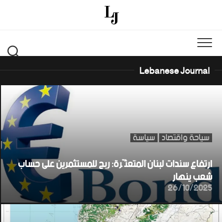
Ski
t
conten
Lebanese Journal
سياحة واقتصاد
سياسة
ارتفاع سندات لبنان المتعثّرة: ربح للمستثمرين على حساب
شعب ينهار
26/10/2025