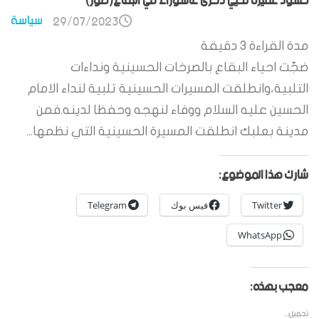
حشود غفيرة تحيي ذكرى عاشوراء في البقاع(صور)
سياسة
29/07/2023
مدة القراءة
3
دقيقة
ضجّت احياء البقاع بالصرخات الحسينية ونداءات
التلبية،وانطلقت المسيرات الحسينية تلبية لنداء الامام
الحسين عليه السلام ووفاء لنهجه وحفظا لدينه.فمن
مدينة بعلبك انطلقت المسيرة الحسينية التي نظمها...
شارك هذا الموضوع:
Twitter
فيس بوك
Telegram
WhatsApp
معجب بهذه:
تحميل...