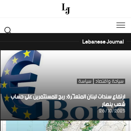
Ski
t
conten
Lebanese Journal
سياحة واقتصاد
سياسة
ارتفاع سندات لبنان المتعثّرة: ربح للمستثمرين على حساب
شعب ينهار
26/10/2025