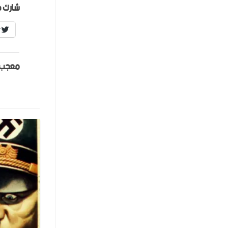
شارك ه
r
معجب 