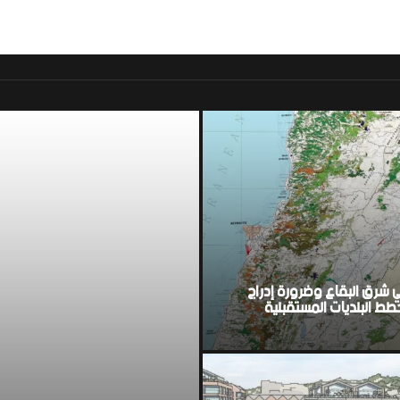
موقع اخباري لبناني مست
ي شرق البقاع وضرورة إدراج
ط البلديات المستقبلية