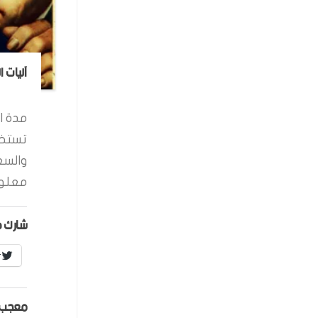
آليات 
مدة ال
تستخد
والسع
معلوم
شارك ه
r
معجب 