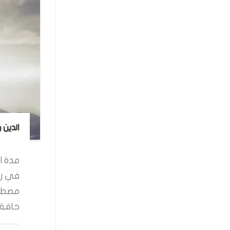
الدين 
مدة ال
في رو
مصطفى
حافة ا