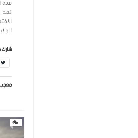
مدة ال
تعد ا
الاقت
الولاي
شارك ه
r
معجب 
0