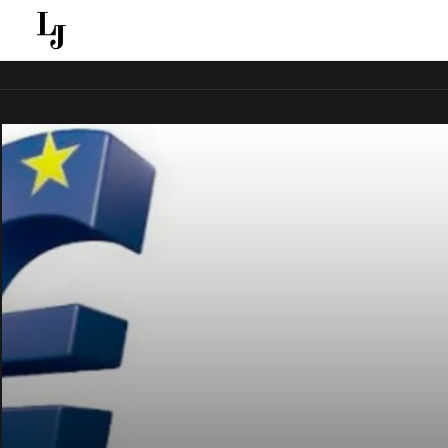
قل ينقل الاخبار الغائبة عن الاعلام الجماهيري