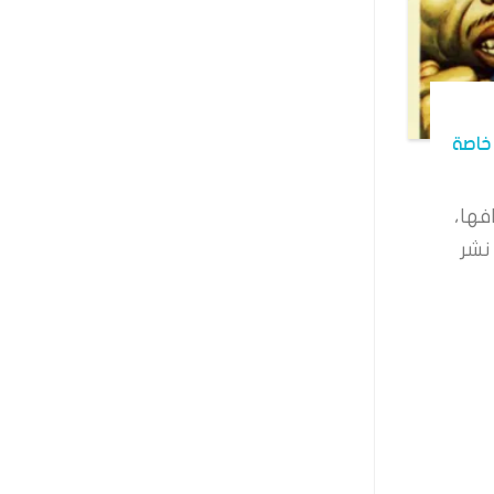
خاصة
فها،
نشر