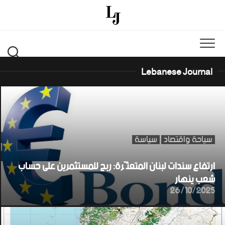
Ski
t
conten
Lebanese Journal
سياحة واقتصاد
سياسة
ارتفاع سندات لبنان المتعثّرة: ربح للمستثمرين على حساب
شعب ينهار
26/10/2025