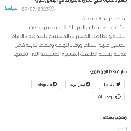
حشود غفيرة تحيي ذكرى عاشوراء في البقاع(صور)
سياسة
29/07/2023
مدة القراءة
3
دقيقة
ضجّت احياء البقاع بالصرخات الحسينية ونداءات
التلبية،وانطلقت المسيرات الحسينية تلبية لنداء الامام
الحسين عليه السلام ووفاء لنهجه وحفظا لدينه.فمن
مدينة بعلبك انطلقت المسيرة الحسينية التي نظمها...
شارك هذا الموضوع:
Twitter
فيس بوك
Telegram
WhatsApp
معجب بهذه:
تحميل...