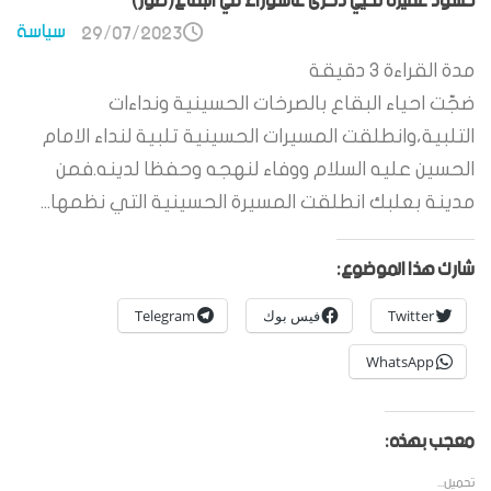
حشود غفيرة تحيي ذكرى عاشوراء في البقاع(صور)
سياسة
29/07/2023
مدة القراءة
3
دقيقة
ضجّت احياء البقاع بالصرخات الحسينية ونداءات
التلبية،وانطلقت المسيرات الحسينية تلبية لنداء الامام
الحسين عليه السلام ووفاء لنهجه وحفظا لدينه.فمن
مدينة بعلبك انطلقت المسيرة الحسينية التي نظمها...
شارك هذا الموضوع:
Twitter
فيس بوك
Telegram
WhatsApp
معجب بهذه:
تحميل...