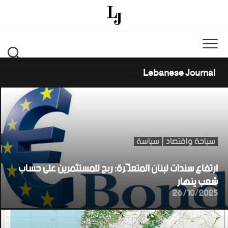
Ski
t
conten
Lebanese Journal
سياحة واقتصاد
سياسة
ارتفاع سندات لبنان المتعثّرة: ربح للمستثمرين على حساب
شعب ينهار
26/10/2025