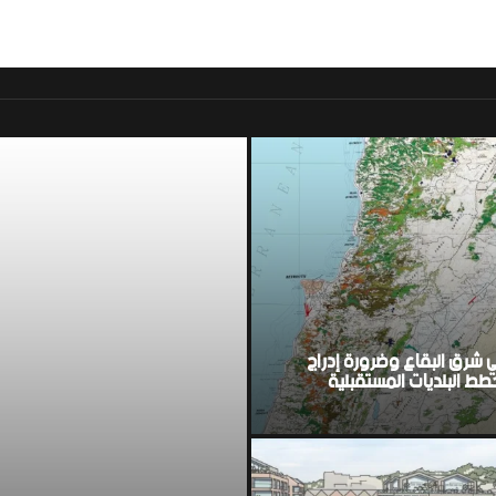
موقع اخباري لبناني مست
ي شرق البقاع وضرورة إدراج
ط البلديات المستقبلية