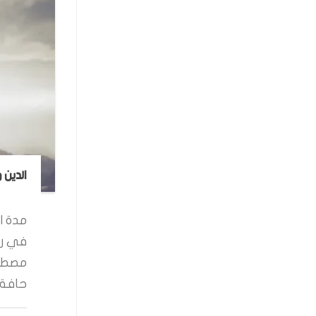
الدين 
مدة ال
في رو
مصطفى
حافة ا