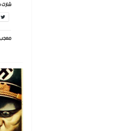
شارك ه
r
معجب 