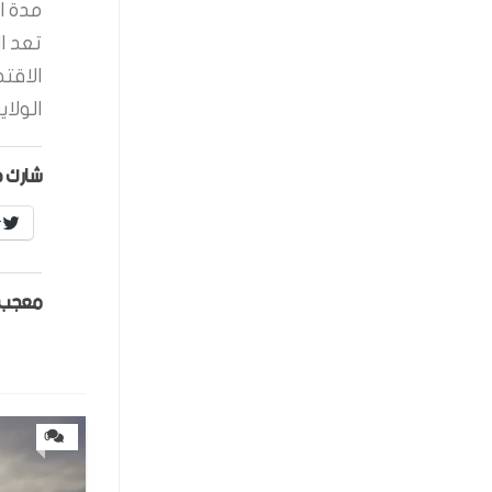
مدة ال
تعد ا
الاقت
الولاي
شارك ه
r
معجب 
0