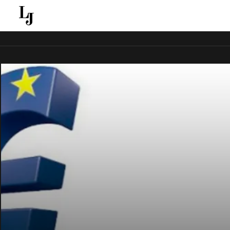
قل ينقل الاخبار الغائبة عن الاعلام الجماهيري