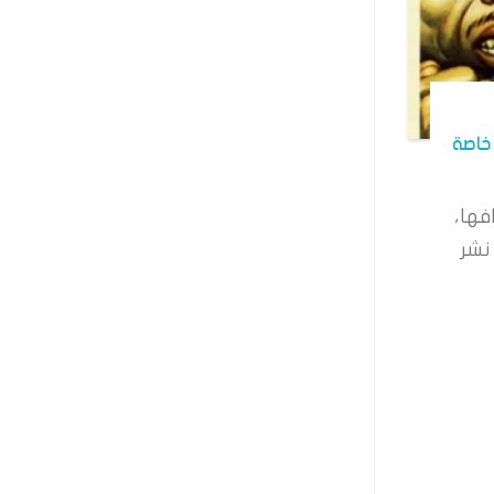
خاصة
فها،
نشر