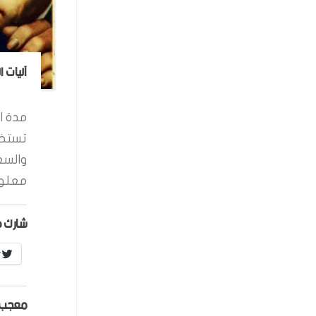
آليات 
مدة ال
تستخد
والسع
معلوم
شارك ه
r
معجب 