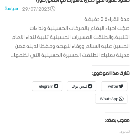
حشود غفيرة تحيي ذكرى عاشوراء في البقاع(صور)
سياسة
29/07/2023
مدة القراءة
3
دقيقة
ضجّت احياء البقاع بالصرخات الحسينية ونداءات
التلبية،وانطلقت المسيرات الحسينية تلبية لنداء الامام
الحسين عليه السلام ووفاء لنهجه وحفظا لدينه.فمن
مدينة بعلبك انطلقت المسيرة الحسينية التي نظمها...
شارك هذا الموضوع:
Twitter
فيس بوك
Telegram
WhatsApp
معجب بهذه:
تحميل...