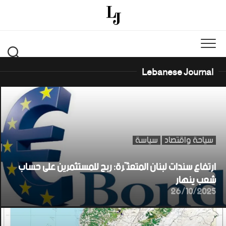
Ski
t
conten
Lebanese Journal
سياحة واقتصاد
سياسة
ارتفاع سندات لبنان المتعثّرة: ربح للمستثمرين على حساب
شعب ينهار
26/10/2025