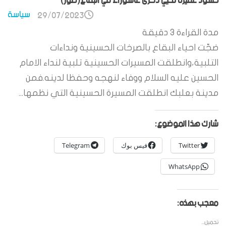
حشود غفيرة تحيي ذكرى عاشوراء في البقاع(صور)
سياسة
29/07/2023
مدة القراءة
3
دقيقة
ضجّت احياء البقاع بالصرخات الحسينية ونداءات
التلبية،وانطلقت المسيرات الحسينية تلبية لنداء الامام
الحسين عليه السلام ووفاء لنهجه وحفظا لدينه.فمن
مدينة بعلبك انطلقت المسيرة الحسينية التي نظمها...
شارك هذا الموضوع:
Twitter
فيس بوك
Telegram
WhatsApp
معجب بهذه:
تحميل...