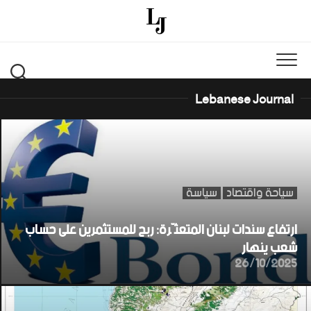
Ski
t
conten
Lebanese Journal
سياحة واقتصاد
سياسة
ارتفاع سندات لبنان المتعثّرة: ربح للمستثمرين على حساب
شعب ينهار
26/10/2025