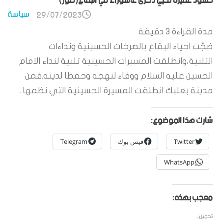
حشود غفيرة تحيي ذكرى عاشوراء في البقاع(صور)
سياسة
29/07/2023
مدة القراءة
3
دقيقة
ضجّت احياء البقاع بالصرخات الحسينية ونداءات
التلبية،وانطلقت المسيرات الحسينية تلبية لنداء الامام
الحسين عليه السلام ووفاء لنهجه وحفظا لدينه.فمن
مدينة بعلبك انطلقت المسيرة الحسينية التي نظمها...
شارك هذا الموضوع:
Twitter
فيس بوك
Telegram
WhatsApp
معجب بهذه:
تحميل...