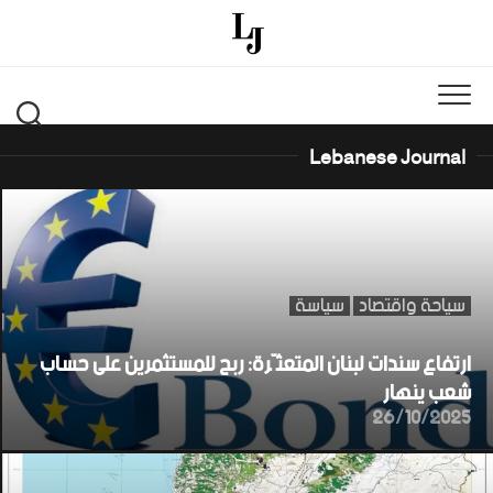
Ski
t
conten
Lebanese Journal
سياحة واقتصاد
سياسة
ارتفاع سندات لبنان المتعثّرة: ربح للمستثمرين على حساب
شعب ينهار
26/10/2025