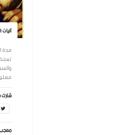
آليات 
مدة ال
تستخد
والسع
معلوم
شارك ه
r
معجب 