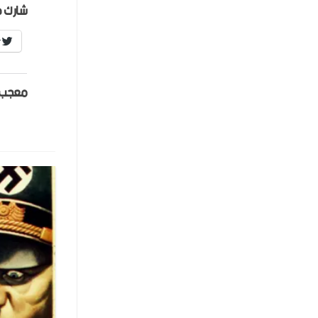
شارك ه
r
معجب 