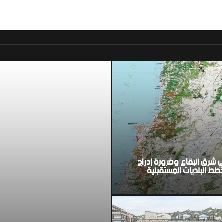
موقع اخباري لبناني مست
ي شرق البقاع وضرورة إدراج
ط البلديات المستقبلية