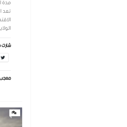
مدة ال
تعد ا
الاقت
الولاي
شارك ه
r
معجب 
0