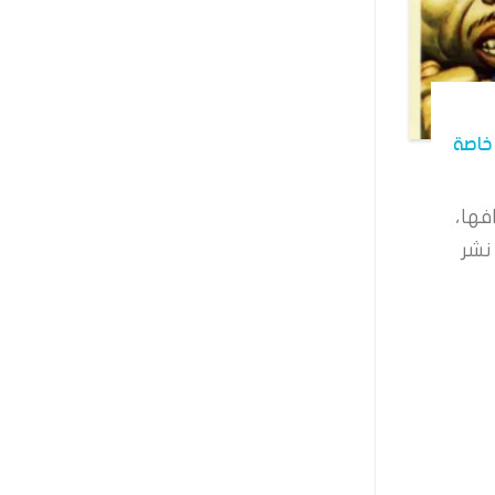
خاصة
فها،
نشر