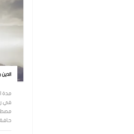
الدين 
مدة ال
في رو
مصطفى
حافة ا