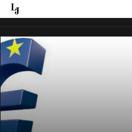
قل ينقل الاخبار الغائبة عن الاعلام الجماهيري