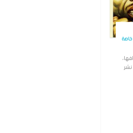
خاصة
فها،
نشر