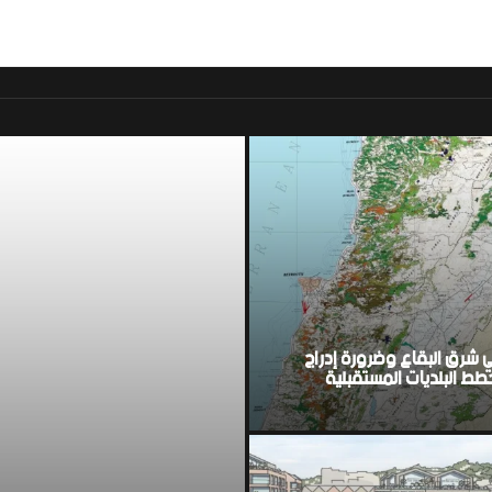
موقع اخباري لبناني مست
ي شرق البقاع وضرورة إدراج
ط البلديات المستقبلية