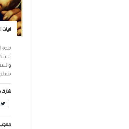
آليات 
مدة ال
تستخد
والسع
معلوم
شارك ه
r
معجب 