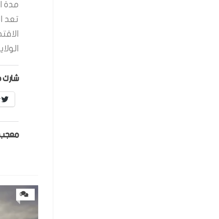
مدة ال
تعد ا
الاقت
الولاي
شارك ه
r
معجب 
0