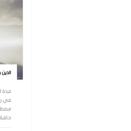
الدين 
مدة ال
في رو
مصطفى
حافة ا