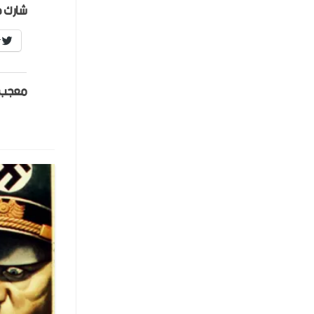
شارك ه
r
معجب 