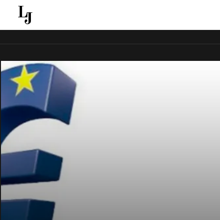
قل ينقل الاخبار الغائبة عن الاعلام الجماهيري