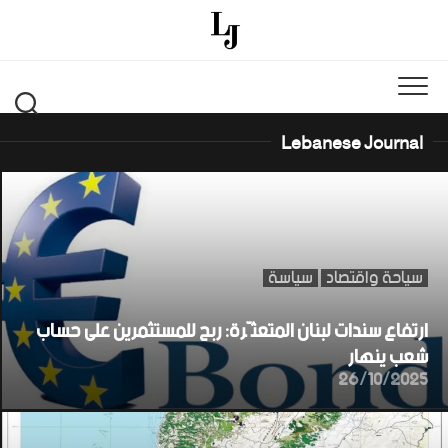
Ski
t
conten
Lebanese Journal
سياحة واقتصاد
سياسة
ارتفاع سندات لبنان المتعثّرة: ربح للمستثمرين على حساب
شعب ينهار
26/10/2025