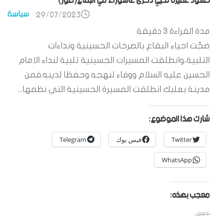
حشود غفيرة تحيي ذكرى عاشوراء في البقاع(صور)
سياسة
29/07/2023
مدة القراءة
3
دقيقة
ضجّت احياء البقاع بالصرخات الحسينية ونداءات
التلبية،وانطلقت المسيرات الحسينية تلبية لنداء الامام
الحسين عليه السلام ووفاء لنهجه وحفظا لدينه.فمن
مدينة بعلبك انطلقت المسيرة الحسينية التي نظمها...
شارك هذا الموضوع:
Twitter
فيس بوك
Telegram
WhatsApp
معجب بهذه:
تحميل...