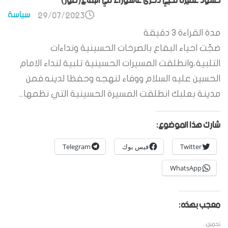
حشود غفيرة تحيي ذكرى عاشوراء في البقاع(صور)
سياسة
29/07/2023
مدة القراءة
3
دقيقة
ضجّت احياء البقاع بالصرخات الحسينية ونداءات
التلبية،وانطلقت المسيرات الحسينية تلبية لنداء الامام
الحسين عليه السلام ووفاء لنهجه وحفظا لدينه.فمن
مدينة بعلبك انطلقت المسيرة الحسينية التي نظمها...
شارك هذا الموضوع:
Twitter
فيس بوك
Telegram
WhatsApp
معجب بهذه:
تحميل...