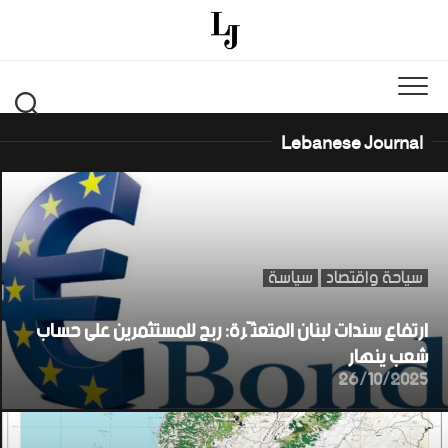
Ski
t
conten
Lebanese Journal
سياحة واقتصاد
سياسة
ارتفاع سندات لبنان المتعثّرة: ربح للمستثمرين على حساب
شعب ينهار
26/10/2025