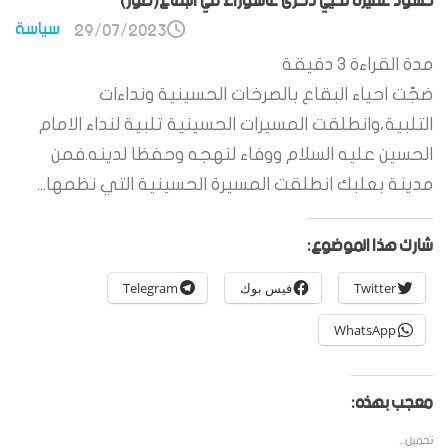
حشود غفيرة تحيي ذكرى عاشوراء في البقاع(صور)
سياسة
29/07/2023
مدة القراءة
3
دقيقة
ضجّت احياء البقاع بالصرخات الحسينية ونداءات
التلبية،وانطلقت المسيرات الحسينية تلبية لنداء الامام
الحسين عليه السلام ووفاء لنهجه وحفظا لدينه.فمن
مدينة بعلبك انطلقت المسيرة الحسينية التي نظمها...
شارك هذا الموضوع:
Twitter
فيس بوك
Telegram
WhatsApp
معجب بهذه:
تحميل...