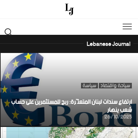
Ski
t
conten
Lebanese Journal
سياحة واقتصاد
سياسة
ارتفاع سندات لبنان المتعثّرة: ربح للمستثمرين على حساب
شعب ينهار
26/10/2025