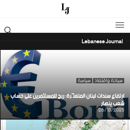
Ski
t
conten
Lebanese Journal
سياحة واقتصاد
سياسة
ارتفاع سندات لبنان المتعثّرة: ربح للمستثمرين على حساب
شعب ينهار
26/10/2025