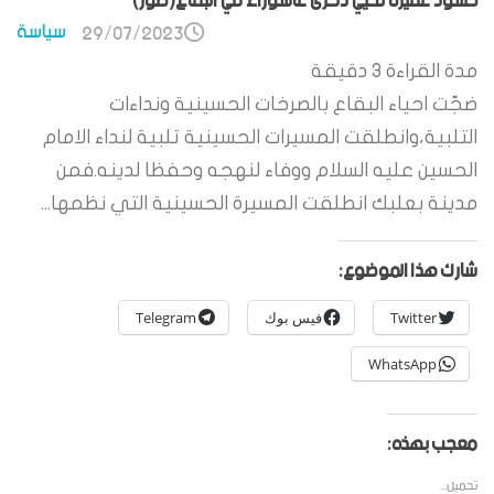
حشود غفيرة تحيي ذكرى عاشوراء في البقاع(صور)
سياسة
29/07/2023
مدة القراءة
3
دقيقة
ضجّت احياء البقاع بالصرخات الحسينية ونداءات
التلبية،وانطلقت المسيرات الحسينية تلبية لنداء الامام
الحسين عليه السلام ووفاء لنهجه وحفظا لدينه.فمن
مدينة بعلبك انطلقت المسيرة الحسينية التي نظمها...
شارك هذا الموضوع:
Twitter
فيس بوك
Telegram
WhatsApp
معجب بهذه:
تحميل...