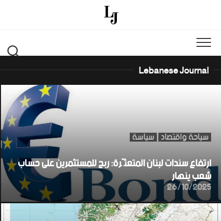
Ski
t
conten
Lebanese Journal
سياحة واقتصاد
سياسة
ارتفاع سندات لبنان المتعثّرة: ربح للمستثمرين على حساب
شعب ينهار
26/10/2025