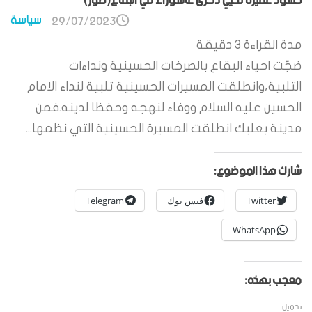
حشود غفيرة تحيي ذكرى عاشوراء في البقاع(صور)
سياسة
29/07/2023
مدة القراءة
3
دقيقة
ضجّت احياء البقاع بالصرخات الحسينية ونداءات
التلبية،وانطلقت المسيرات الحسينية تلبية لنداء الامام
الحسين عليه السلام ووفاء لنهجه وحفظا لدينه.فمن
مدينة بعلبك انطلقت المسيرة الحسينية التي نظمها...
شارك هذا الموضوع:
Twitter
فيس بوك
Telegram
WhatsApp
معجب بهذه:
تحميل...