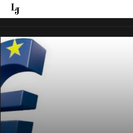
قل ينقل الاخبار الغائبة عن الاعلام الجماهيري