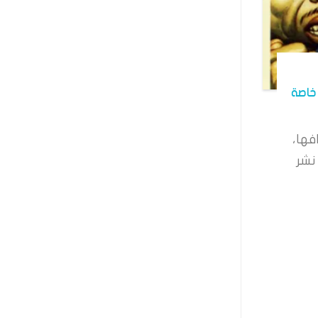
خاصة
فها،
نشر