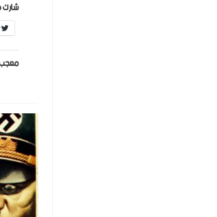
شارك ه
r
معجب 