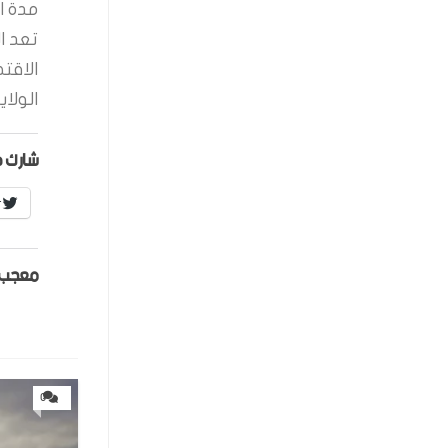
مدة ال
تعد ا
الاقت
الولاي
شارك ه
r
معجب 
0