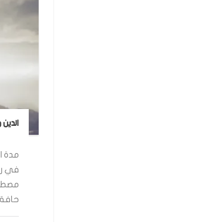
الدين 
مدة ال
في رو
مصطفى
حافة ا