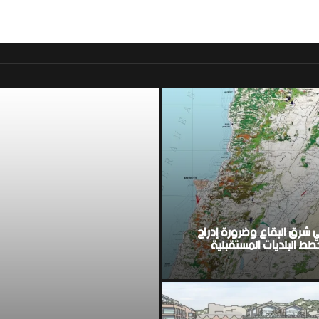
موقع اخباري لبناني مست
ي شرق البقاع وضرورة إدراج
ط البلديات المستقبلية