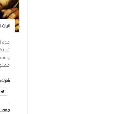
آليات 
مدة ال
تستخد
والسع
معلوم
شارك ه
r
معجب 