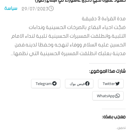
حشود غفيرة تحيي ذكرى عاشوراء في البقاع(صور)
سياسة
29/07/2023
مدة القراءة
3
دقيقة
ضجّت احياء البقاع بالصرخات الحسينية ونداءات
التلبية،وانطلقت المسيرات الحسينية تلبية لنداء الامام
الحسين عليه السلام ووفاء لنهجه وحفظا لدينه.فمن
مدينة بعلبك انطلقت المسيرة الحسينية التي نظمها...
شارك هذا الموضوع:
Twitter
فيس بوك
Telegram
WhatsApp
معجب بهذه:
تحميل...