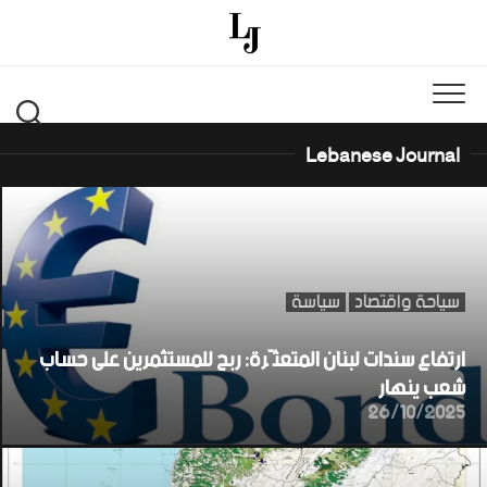
Ski
t
conten
Lebanese Journal
سياحة واقتصاد
سياسة
ارتفاع سندات لبنان المتعثّرة: ربح للمستثمرين على حساب
شعب ينهار
26/10/2025