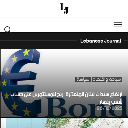
Ski
t
conten
Lebanese Journal
سياحة واقتصاد
سياسة
ارتفاع سندات لبنان المتعثّرة: ربح للمستثمرين على حساب
شعب ينهار
26/10/2025