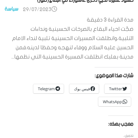
حشود غفيرة تحيي ذكرى عاشوراء في البقاع(صور)
سياسة
29/07/2023
مدة القراءة
3
دقيقة
ضجّت احياء البقاع بالصرخات الحسينية ونداءات
التلبية،وانطلقت المسيرات الحسينية تلبية لنداء الامام
الحسين عليه السلام ووفاء لنهجه وحفظا لدينه.فمن
مدينة بعلبك انطلقت المسيرة الحسينية التي نظمها...
شارك هذا الموضوع:
Twitter
فيس بوك
Telegram
WhatsApp
معجب بهذه:
تحميل...