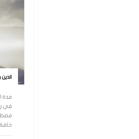
الدين 
مدة ال
في رو
مصطفى
حافة ا