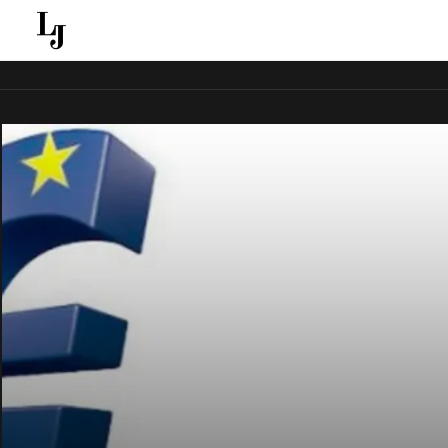
قل ينقل الاخبار الغائبة عن الاعلام الجماهيري