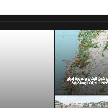
موقع اخباري لبناني مست
ي شرق البقاع وضرورة إدراج
ط البلديات المستقبلية