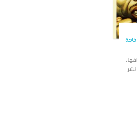
خاصة
فها،
نشر