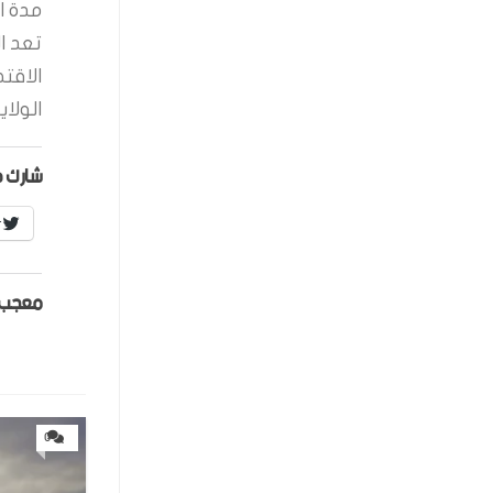
مدة ال
تعد ا
الاقت
الولاي
شارك ه
r
معجب 
0