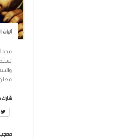
آليات 
مدة ال
تستخد
والسع
معلوم
شارك ه
r
معجب 