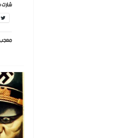
شارك ه
r
معجب 