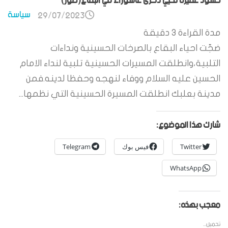
حشود غفيرة تحيي ذكرى عاشوراء في البقاع(صور)
سياسة
29/07/2023
مدة القراءة
3
دقيقة
ضجّت احياء البقاع بالصرخات الحسينية ونداءات
التلبية،وانطلقت المسيرات الحسينية تلبية لنداء الامام
الحسين عليه السلام ووفاء لنهجه وحفظا لدينه.فمن
مدينة بعلبك انطلقت المسيرة الحسينية التي نظمها...
شارك هذا الموضوع:
Twitter
فيس بوك
Telegram
WhatsApp
معجب بهذه:
تحميل...