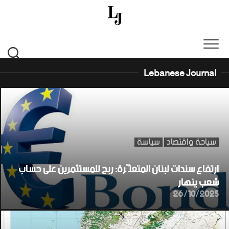
Ski
t
conten
Lebanese Journal
سياحة واقتصاد
سياسة
ارتفاع سندات لبنان المتعثّرة: ربح للمستثمرين على حساب
شعب ينهار
26/10/2025