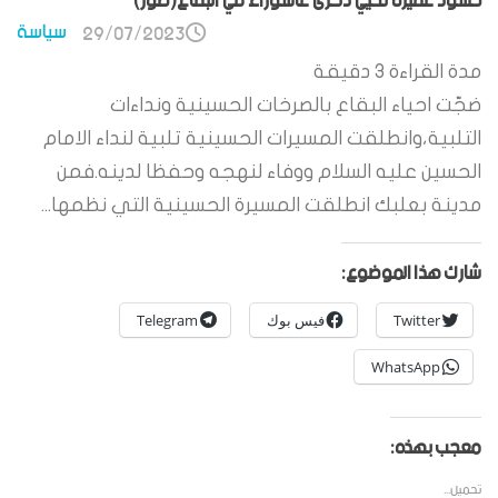
حشود غفيرة تحيي ذكرى عاشوراء في البقاع(صور)
سياسة
29/07/2023
مدة القراءة
3
دقيقة
ضجّت احياء البقاع بالصرخات الحسينية ونداءات
التلبية،وانطلقت المسيرات الحسينية تلبية لنداء الامام
الحسين عليه السلام ووفاء لنهجه وحفظا لدينه.فمن
مدينة بعلبك انطلقت المسيرة الحسينية التي نظمها...
شارك هذا الموضوع:
Twitter
فيس بوك
Telegram
WhatsApp
معجب بهذه:
تحميل...