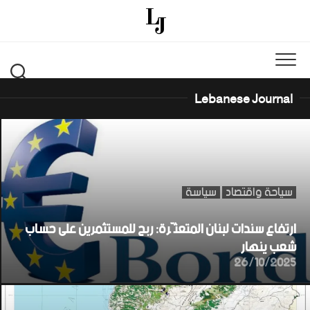
Ski
t
conten
Lebanese Journal
سياحة واقتصاد
سياسة
ارتفاع سندات لبنان المتعثّرة: ربح للمستثمرين على حساب
شعب ينهار
26/10/2025