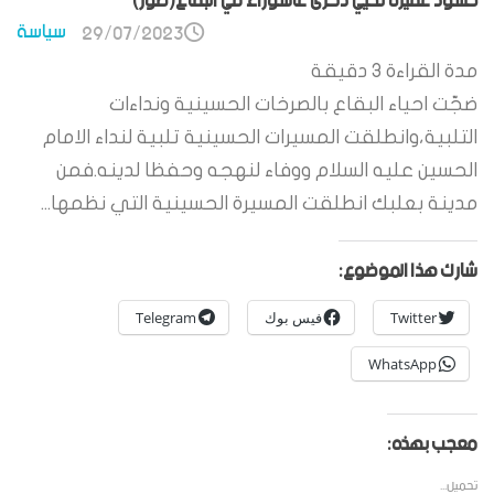
حشود غفيرة تحيي ذكرى عاشوراء في البقاع(صور)
سياسة
29/07/2023
مدة القراءة
3
دقيقة
ضجّت احياء البقاع بالصرخات الحسينية ونداءات
التلبية،وانطلقت المسيرات الحسينية تلبية لنداء الامام
الحسين عليه السلام ووفاء لنهجه وحفظا لدينه.فمن
مدينة بعلبك انطلقت المسيرة الحسينية التي نظمها...
شارك هذا الموضوع:
Twitter
فيس بوك
Telegram
WhatsApp
معجب بهذه:
تحميل...