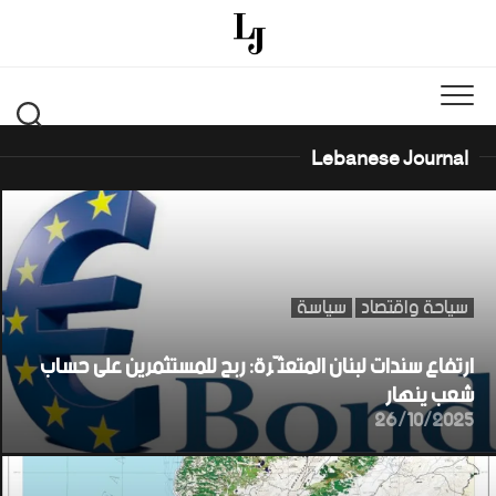
Ski
t
conten
Lebanese Journal
سياحة واقتصاد
سياسة
ارتفاع سندات لبنان المتعثّرة: ربح للمستثمرين على حساب
شعب ينهار
26/10/2025