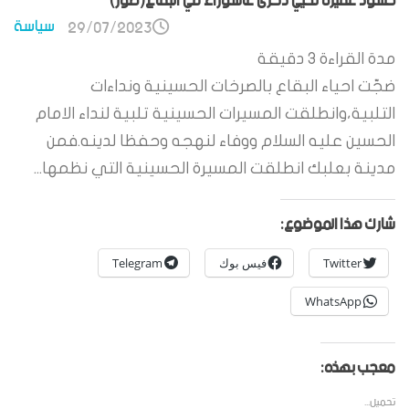
حشود غفيرة تحيي ذكرى عاشوراء في البقاع(صور)
سياسة
29/07/2023
مدة القراءة
3
دقيقة
ضجّت احياء البقاع بالصرخات الحسينية ونداءات
التلبية،وانطلقت المسيرات الحسينية تلبية لنداء الامام
الحسين عليه السلام ووفاء لنهجه وحفظا لدينه.فمن
مدينة بعلبك انطلقت المسيرة الحسينية التي نظمها...
شارك هذا الموضوع:
Twitter
فيس بوك
Telegram
WhatsApp
معجب بهذه:
تحميل...