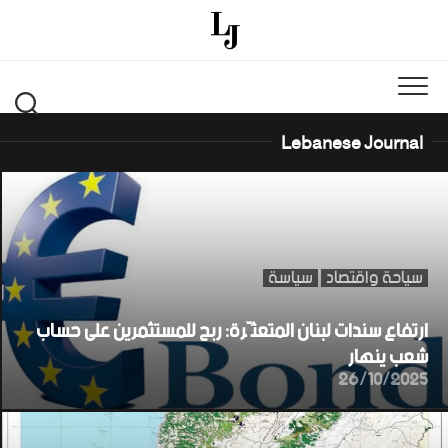
Ski
t
conten
Lebanese Journal
سياحة واقتصاد
سياسة
ارتفاع سندات لبنان المتعثّرة: ربح للمستثمرين على حساب
شعب ينهار
26/10/2025